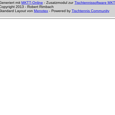
Generiert mit
MKTT-Online
- Zusatzmodul zur
Tischtennissoftware MK
Copyright 2013 - Robert Rimbach
Standard Layout von
Menotex
- Powered by
Tischtennis Community