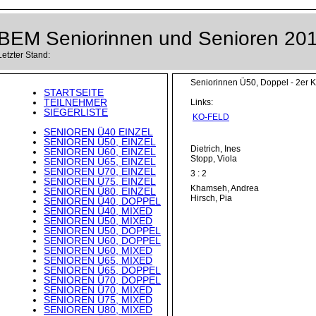
BEM Seniorinnen und Senioren 20
Letzter Stand:
Seniorinnen Ü50, Doppel - 2er 
STARTSEITE
TEILNEHMER
Links:
SIEGERLISTE
KO-FELD
SENIOREN Ü40 EINZEL
SENIOREN Ü50, EINZEL
Dietrich, Ines
SENIOREN Ü60, EINZEL
Stopp, Viola
SENIOREN Ü65, EINZEL
SENIOREN Ü70, EINZEL
3 : 2
SENIOREN Ü75, EINZEL
Khamseh, Andrea
SENIOREN Ü80, EINZEL
Hirsch, Pia
SENIOREN Ü40, DOPPEL
SENIOREN Ü40, MIXED
SENIOREN Ü50, MIXED
SENIOREN Ü50, DOPPEL
SENIOREN Ü60, DOPPEL
SENIOREN Ü60, MIXED
SENIOREN Ü65, MIXED
SENIOREN Ü65, DOPPEL
SENIOREN Ü70, DOPPEL
SENIOREN Ü70, MIXED
SENIOREN Ü75, MIXED
SENIOREN Ü80, MIXED