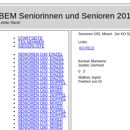
BEM Seniorinnen und Senioren 20
Letzter Stand:
Senioren Ü65, Mixed - 2er KO-S
STARTSEITE
TEILNEHMER
Links:
SIEGERLISTE
KO-FELD
SENIOREN Ü40 EINZEL
SENIOREN Ü50, EINZEL
Kerwat, Marianne
SENIOREN Ü60, EINZEL
Zeidler, Gerhard
SENIOREN Ü65, EINZEL
SENIOREN Ü70, EINZEL
0 : 3
SENIOREN Ü75, EINZEL
Mattner, Ingrid
SENIOREN Ü80, EINZEL
Freiherr von Di.
SENIOREN Ü40, DOPPEL
SENIOREN Ü40, MIXED
SENIOREN Ü50, MIXED
SENIOREN Ü50, DOPPEL
SENIOREN Ü60, DOPPEL
SENIOREN Ü60, MIXED
SENIOREN Ü65, MIXED
SENIOREN Ü65, DOPPEL
SENIOREN Ü70, DOPPEL
SENIOREN Ü70, MIXED
SENIOREN Ü75, MIXED
SENIOREN Ü80, MIXED