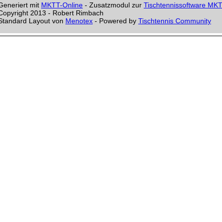
Generiert mit
MKTT-Online
- Zusatzmodul zur
Tischtennissoftware MK
Copyright 2013 - Robert Rimbach
Standard Layout von
Menotex
- Powered by
Tischtennis Community