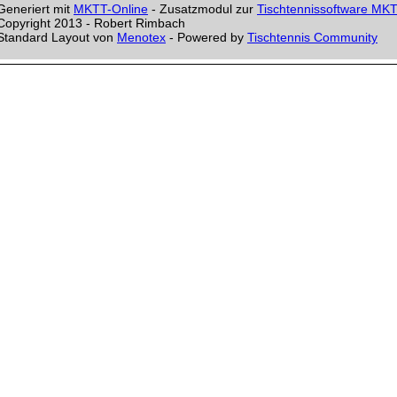
Generiert mit
MKTT-Online
- Zusatzmodul zur
Tischtennissoftware MK
Copyright 2013 - Robert Rimbach
Standard Layout von
Menotex
- Powered by
Tischtennis Community