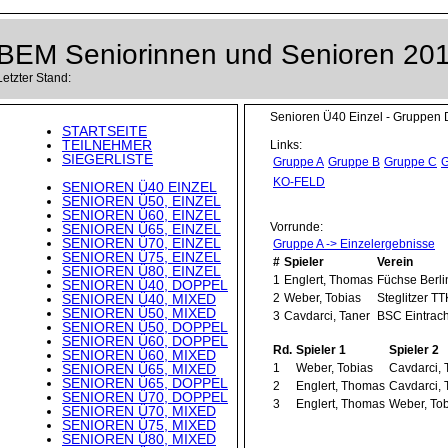
BEM Seniorinnen und Senioren 20
Letzter Stand:
Senioren Ü40 Einzel - Gruppen D
STARTSEITE
TEILNEHMER
Links:
SIEGERLISTE
Gruppe A
Gruppe B
Gruppe C
G
KO-FELD
SENIOREN Ü40 EINZEL
SENIOREN Ü50, EINZEL
SENIOREN Ü60, EINZEL
Vorrunde:
SENIOREN Ü65, EINZEL
SENIOREN Ü70, EINZEL
Gruppe A -> Einzelergebnisse
SENIOREN Ü75, EINZEL
#
Spieler
Verein
SENIOREN Ü80, EINZEL
1
Englert, Thomas
Füchse Berli
SENIOREN Ü40, DOPPEL
SENIOREN Ü40, MIXED
2
Weber, Tobias
Steglitzer TT
SENIOREN Ü50, MIXED
3
Cavdarci, Taner
BSC Eintrach
SENIOREN Ü50, DOPPEL
SENIOREN Ü60, DOPPEL
Rd.
Spieler 1
Spieler 2
SENIOREN Ü60, MIXED
SENIOREN Ü65, MIXED
1
Weber, Tobias
Cavdarci, 
SENIOREN Ü65, DOPPEL
2
Englert, Thomas
Cavdarci, 
SENIOREN Ü70, DOPPEL
3
Englert, Thomas
Weber, To
SENIOREN Ü70, MIXED
SENIOREN Ü75, MIXED
SENIOREN Ü80, MIXED